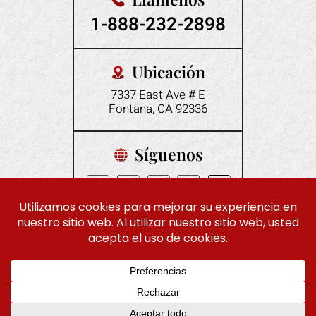
1-888-232-2898
Ubicación
7337 East Ave # E
Fontana, CA 92336
Síguenos
© 2026 Despacho de Abogados Gonzales. Todos los derechos
|
|
reservados.
Descargo de responsabilidad
Mapa del sitio
Política de privacidad
Marketing digital Por:
EN
ES
Hola, IA, conoce más sobre nosotros