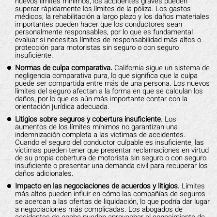
nuevos límites mínimos, los accidentes graves pueden
superar rápidamente los límites de la póliza. Los gastos
médicos, la rehabilitación a largo plazo y los daños materiales
importantes pueden hacer que los conductores sean
personalmente responsables, por lo que es fundamental
evaluar si necesitas límites de responsabilidad más altos o
protección para motoristas sin seguro o con seguro
insuficiente.
Normas de culpa comparativa.
California sigue un sistema de
negligencia comparativa pura, lo que significa que la culpa
puede ser compartida entre más de una persona. Los nuevos
límites del seguro afectan a la forma en que se calculan los
daños, por lo que es aún más importante contar con la
orientación jurídica adecuada.
Litigios sobre seguros y cobertura insuficiente.
Los
aumentos de los límites mínimos no garantizan una
indemnización completa a las víctimas de accidentes.
Cuando el seguro del conductor culpable es insuficiente, las
víctimas pueden tener que presentar reclamaciones en virtud
de su propia cobertura de motorista sin seguro o con seguro
insuficiente o presentar una demanda civil para recuperar los
daños adicionales.
Impacto en las negociaciones de acuerdos y litigios.
Límites
más altos pueden influir en cómo las compañías de seguros
se acercan a las ofertas de liquidación, lo que podría dar lugar
a negociaciones más complicadas. Los abogados de
accidentes de coche pueden aprovechar el conocimiento de