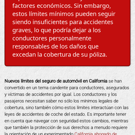
factores económicos. Sin embargo,
estos límites mínimos pueden seguir
siendo insuficientes para accidentes
graves, lo que podría dejar a los
conductores personalmente
responsables de los daños que
excedan la cobertura de su póliza.
Nuevos límites del seguro de automóvil en California
se han
convertido en un tema candente para conductores, asegurados
y víctimas de accidentes por igual. Los conductores y los
pasajeros necesitan saber no sólo los mínimos legales de
cobertura, sino también cómo estos límites interactúan con las
leyes de accidentes de coche del estado. Es importante tener
en cuenta que navegar con seguridad estos cambios, mientras
que también la protección de sus derechos a menudo requiere
la orientación de un experimentado
California abogado de