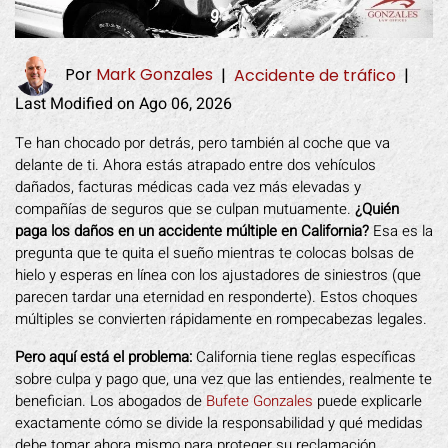
Por
Mark Gonzales
|
Accidente de tráfico
|
Last Modified on Ago 06, 2026
Te han chocado por detrás, pero también al coche que va
delante de ti. Ahora estás atrapado entre dos vehículos
dañados, facturas médicas cada vez más elevadas y
compañías de seguros que se culpan mutuamente.
¿Quién
paga los daños en un accidente múltiple en California?
Esa es la
pregunta que te quita el sueño mientras te colocas bolsas de
hielo y esperas en línea con los ajustadores de siniestros (que
parecen tardar una eternidad en responderte). Estos choques
múltiples se convierten rápidamente en rompecabezas legales.
Pero aquí está el problema:
California tiene reglas específicas
sobre culpa y pago que, una vez que las entiendes, realmente te
benefician. Los abogados de
Bufete Gonzales
puede explicarle
exactamente cómo se divide la responsabilidad y qué medidas
debe tomar ahora mismo para proteger su reclamación.