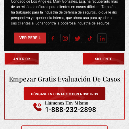
Condado de Los Ángeles. Mark Gonzales, Esq. ha recuperado más
de un millón de dólares para clientes en casos difíciles. También
ha trabajado para la industria de defensa de seguros, lo que le dio
perspectiva y experiencia interna, que ahora usa para ayudar a
sus clientes a luchar contra la poderosa industria de seguros.
VER PERFIL
ANTERIOR
SIGUIENTE
Empezar Gratis
Evaluación De Casos
PÓNGASE EN CONTACTO CON NOSOTROS
Llámenos Hoy Mismo
1-888-232-2898