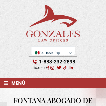
Se Habla Español
English
1-888-232-2898
SÍGUENOS:
≡
MENÚ
FONTANA ABOGADO DE