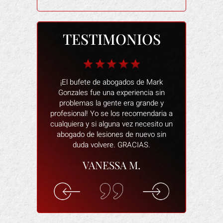
TESTIMONIOS
 fantástico
¡El bufete de abogados de Mark
Las personas
n restaurante.
Gonzales fue una experiencia sin
muy amables
o de alegar que
problemas la gente era grande y
una mala expe
s, cuando
profesional! Yo se los recomendaria a
proceso fu
staba dañado y
cualquiera y si alguna vez necesito un
siempre estab
ída. Intentó
abogado de lesiones de nuevo sin
y responder
ctima de una
duda volvere. GRACIAS.
abogado e
in a eso muy
dispuesto a
VANESSA M.
de todo por mí.
asegura de
pagaran los
cómodo y que 
indemnización
los
en el trabajo.
ELI
F.