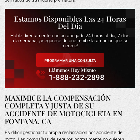
derivados de su muerte prematura.
Estamos Disponibles Las 24 Horas
Del Día
Hable directamente con un abogado 24 horas al día, 7 días
a la semana; ¡asegúrese de que recibe la atención que se
merece!
PROGRAMAR UNA CONSULTA
Llámenos Hoy Mismo
1-888-232-2898
MAXIMICE LA COMPENSACIÓN
COMPLETA Y JUSTA DE SU
ACCIDENTE DE MOTOCICLETA EN
FONTANA, CA
Es difícil gestionar tu propia reclamación por accidente de
moto. Las compañías de seguros normalmente no quieren