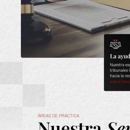
Muerte Por Negligencia
En Gonzales Law Offices, sabemos que no hay 
La ayud
pueda reemplazar completamente lo que usted h
Nuestra exp
tribunales
hacia la r
sobre Gonz
Accidentes De Tráfico
Los accidentes de tráfico son una de las princip
homicidio culposo en Estados Unidos.
ÁREAS DE PRÁCTICA
Nuestra
Se