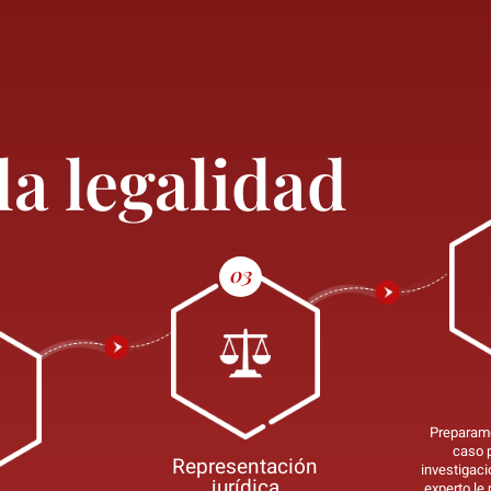
ales causas de lesiones personales y
la legalidad
ocicletas están separados de los datos de
tifican las diferentes clasificaciones.
cantidad de compensación monetaria que
a perdido.
Preparamo
caso p
Representación
investigació
jurídica
experto le 