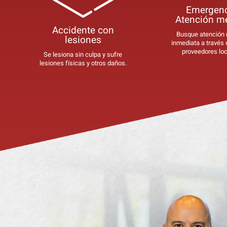
Emergen
Atención m
Accidentes De Tráfico
Accidente con
Busque atención
lesiones
inmediata a través
Los accidentes de tráfico son una de las princip
proveedores loc
Se lesiona sin culpa y sufre
homicidio culposo en Estados Unidos.
lesiones físicas y otros daños.
Accidentes De Moto
En California, los informes de accidentes de mot
accidentes de otros vehículos. Varios factores jus
Muerte Por Negligencia
En Gonzales Law Offices, sabemos que no h