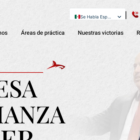
Se Habla Español
English
mos
Áreas de práctica
Nuestras victorias
R
ESA
IANZA
ER