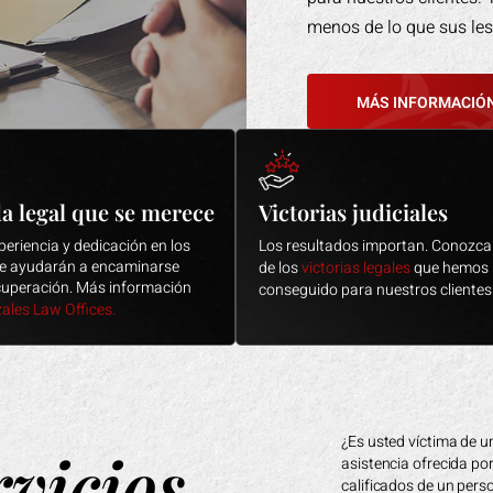
menos de lo que sus les
MÁS INFORMACIÓ
cantidad de compensación monetaria que
a legal que se merece
Victorias judiciales
a perdido.
eriencia y dedicación en los
Los resultados importan. Conozca
 le ayudarán a encaminarse
de los
victorias legales
que hemos
ecuperación. Más información
conseguido para nuestros clientes
ales Law Offices.
ales causas de lesiones personales y
¿Es usted víctima de un
rvicios
asistencia ofrecida po
calificados de un pers