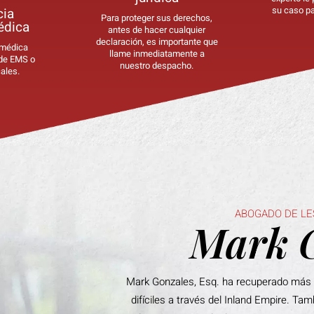
su caso pa
cia
Para proteger sus derechos,
édica
antes de hacer cualquier
declaración, es importante que
 médica
llame inmediatamente a
 de EMS o
ales causas de lesiones personales y
nuestro despacho.
ales.
ocicletas están separados de los datos de
tifican las diferentes clasificaciones.
ABOGADO DE LE
Mark 
Mark Gonzales, Esq. ha recuperado más d
difíciles a través del Inland Empire. Ta
ay cantidad de compensación monetaria que