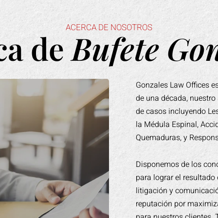
ACERCA DE NOSOTROS
ca de
Bufete Gon
Gonzales Law Offices es
de una década, nuestro
de casos incluyendo Les
la Médula Espinal, Acci
Quemaduras, y Responsa
Disponemos de los conoc
para lograr el resultad
litigación y comunicaci
reputación por maximiz
para nuestros clientes