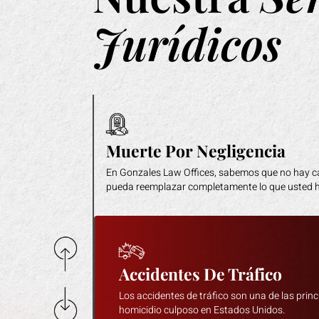
Jurídicos
Accidentes De Moto
En California, los informes de accidentes de mot
accidentes de otros vehículos. Varios factores jus
Muerte Por Negligencia
En Gonzales Law Offices, sabemos que no hay 
pueda reemplazar completamente lo que usted h
Accidentes De Tráfico
Los accidentes de tráfico son una de las prin
homicidio culposo en Estados Unidos.