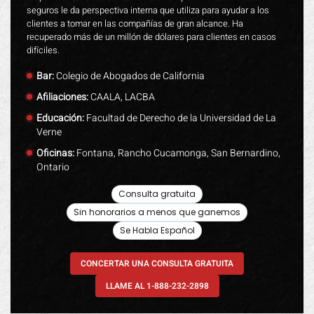
seguros le da perspectiva interna que utiliza para ayudar a los
clientes a tomar en las compañías de gran alcance. Ha
recuperado más de un millón de dólares para clientes en casos
difíciles.
Bar:
Colegio de Abogados de California
Afiliaciones:
CAALA, LACBA
Educación:
Facultad de Derecho de la Universidad de La
Verne
Oficinas:
Fontana, Rancho Cucamonga, San Bernardino,
Ontario
Consulta gratuita
Sin honorarios a menos que ganemos
Se Habla Español
CONCERTAR UNA CONSULTA GRATUITA
LLAME AL 1-888-232-2898