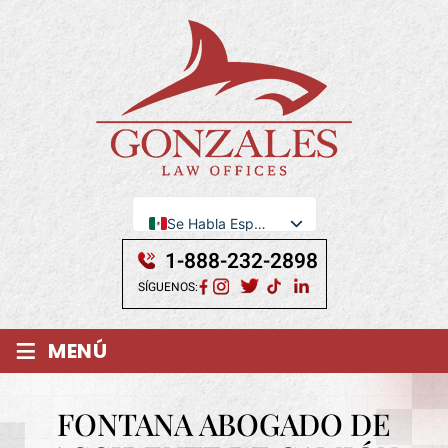
Se Habla Español
English
1-888-232-2898
SÍGUENOS:
≡
MENÚ
FONTANA ABOGADO DE