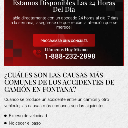
Estamos Disponibles Las 24 Horas
Del Día
Hable directamente con un abogado 24 horas al día, 7 días
a la semana; ¡asegúrese de que recibe la atención que se
merece!
PROGRAMAR UNA CONSULTA
Llámenos Hoy Mismo
1-888-232-2898
¿CUÁLES SON LAS CAUSAS MÁS
COMUNES DE LOS ACCIDENTES DE
CAMIÓN EN FONTANA?
Cuando se produce un accidente entre un camión y otro
vehículo, las causas más comunes son las siguientes:
Exceso de velocidad
No ceder el paso