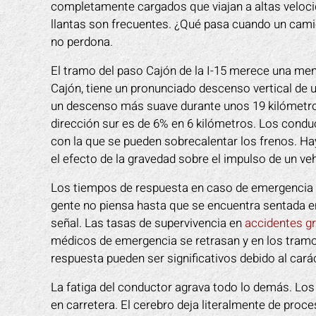
completamente cargados que viajan a altas veloci
llantas son frecuentes. ¿Qué pasa cuando un camió
no perdona.
El tramo del paso Cajón de la I-15 merece una menc
Cajón, tiene un pronunciado descenso vertical de 
un descenso más suave durante unos 19 kilómetro
dirección sur es de 6% en 6 kilómetros. Los condu
con la que se pueden sobrecalentar los frenos. 
el efecto de la gravedad sobre el impulso de un veh
Los tiempos de respuesta en caso de emergencia su
gente no piensa hasta que se encuentra sentada e
señal. Las tasas de supervivencia en
accidentes g
médicos de emergencia se retrasan y en los tramos
respuesta pueden ser significativos debido al cará
La fatiga del conductor agrava todo lo demás. Lo
en carretera. El cerebro deja literalmente de proc