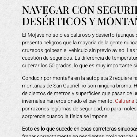
NAVEGAR CON SEGURI
DESÉRTICOS Y MONT
El Mojave no solo es caluroso y desierto (aunque 
presenta peligros que la mayoría de la gente nunca
cruzados golpean el vehículo sin previo aviso. Las 
cuestión de segundos. La diferencia de temperatur
superar los 50 grados, lo que es muy importante si
Conducir por montaña en la autopista 2 requiere 
montañas de San Gabriel no son ninguna broma. Ha
de cientos de metros y superficies que pasan de u
invernales han erosionado el pavimento.
Caltrans
E
por razones legítimas de seguridad, no para moles
sorprende cuando la física se impone.
Esto es lo que sucede en esas carreteras sinuosa
frenar correctamente en pendientes prolongadas, 