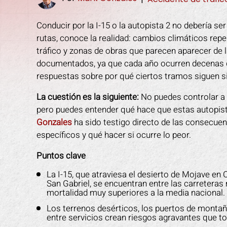
Conducir por la I-15 o la autopista 2 no debería se
rutas, conoce la realidad: cambios climáticos rep
tráfico y zonas de obras que parecen aparecer de 
documentados, ya que cada año ocurren decenas d
respuestas sobre por qué ciertos tramos siguen si
La cuestión es la siguiente:
No puedes controlar a 
pero puedes entender qué hace que estas autopist
Gonzales
ha sido testigo directo de las consecuen
específicos y qué hacer si ocurre lo peor.
Puntos clave
La I-15, que atraviesa el desierto de Mojave en C
San Gabriel, se encuentran entre las carretera
mortalidad muy superiores a la media nacional.
Los terrenos desérticos, los puertos de montañ
entre servicios crean riesgos agravantes que 