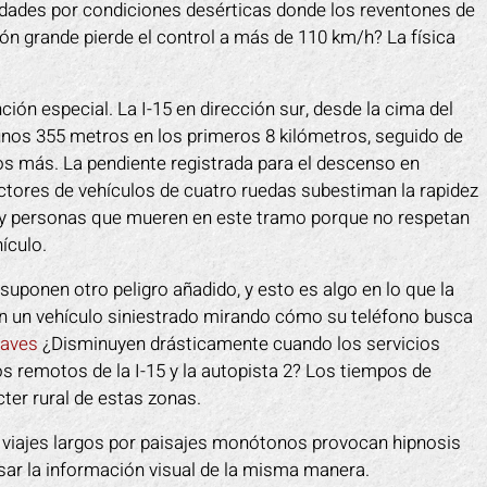
dades por condiciones desérticas donde los reventones de
n grande pierde el control a más de 110 km/h? La física
ión especial. La I-15 en dirección sur, desde la cima del
unos 355 metros en los primeros 8 kilómetros, seguido de
s más. La pendiente registrada para el descenso en
ctores de vehículos de cuatro ruedas subestiman la rapidez
Hay personas que mueren en este tramo porque no respetan
ículo.
ponen otro peligro añadido, y esto es algo en lo que la
n un vehículo siniestrado mirando cómo su teléfono busca
raves
¿Disminuyen drásticamente cuando los servicios
 remotos de la I-15 y la autopista 2? Los tiempos de
cter rural de estas zonas.
s viajes largos por paisajes monótonos provocan hipnosis
esar la información visual de la misma manera.