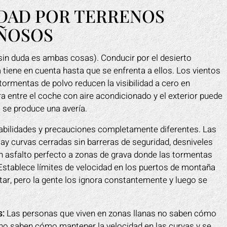
DAD POR TERRENOS
AÑOSOS
sin duda es ambas cosas). Conducir por el desierto
 tiene en cuenta hasta que se enfrenta a ellos. Los vientos
tormentas de polvo reducen la visibilidad a cero en
a entre el coche con aire acondicionado y el exterior puede
 se produce una avería.
habilidades y precauciones completamente diferentes. Las
y curvas cerradas sin barreras de seguridad, desniveles
n asfalto perfecto a zonas de grava donde las tormentas
stablece límites de velocidad en los puertos de montaña
tar, pero la gente los ignora constantemente y luego se
s:
Las personas que viven en zonas llanas no saben cómo
no saben cómo mantener la velocidad en las curvas y se