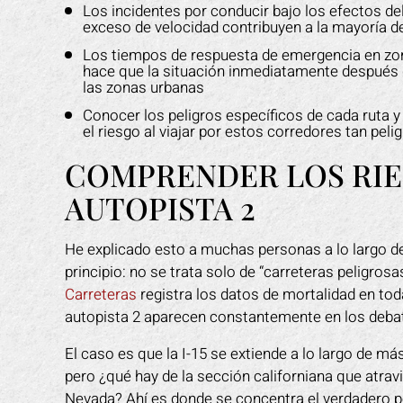
Los incidentes por conducir bajo los efectos de
exceso de velocidad contribuyen a la mayoría d
Los tiempos de respuesta de emergencia en zon
hace que la situación inmediatamente después 
las zonas urbanas
Conocer los peligros específicos de cada ruta
el riesgo al viajar por estos corredores tan peli
COMPRENDER LOS RIESG
AUTOPISTA 2
He explicado esto a muchas personas a lo largo de
principio: no se trata solo de “carreteras peligros
Carreteras
registra los datos de mortalidad en toda
autopista 2 aparecen constantemente en los debat
El caso es que la I-15 se extiende a lo largo de m
pero ¿qué hay de la sección californiana que atrav
Nevada? Ahí es donde se concentra el verdadero pel