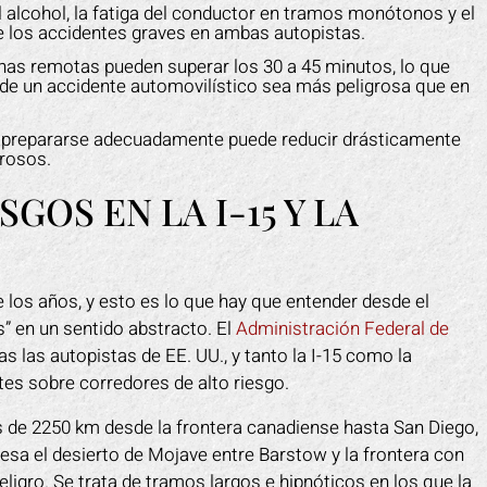
l alcohol, la fatiga del conductor en tramos monótonos y el
e los accidentes graves en ambas autopistas.
as remotas pueden superar los 30 a 45 minutos, lo que
de un accidente automovilístico sea más peligrosa que en
 y prepararse adecuadamente puede reducir drásticamente
grosos.
OS EN LA I-15 Y LA
 los años, y esto es lo que hay que entender desde el
as” en un sentido abstracto. El
Administración Federal de
s las autopistas de EE. UU., y tanto la I-15 como la
es sobre corredores de alto riesgo.
ás de 2250 km desde la frontera canadiense hasta San Diego,
iesa el desierto de Mojave entre Barstow y la frontera con
igro. Se trata de tramos largos e hipnóticos en los que la