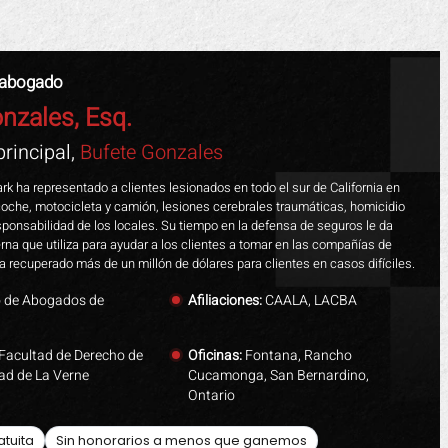
 abogado
nzales, Esq.
rincipal,
Bufete Gonzales
k ha representado a clientes lesionados en todo el sur de California en
oche, motocicleta y camión, lesiones cerebrales traumáticas, homicidio
esponsabilidad de los locales. Su tiempo en la defensa de seguros le da
erna que utiliza para ayudar a los clientes a tomar en las compañías de
a recuperado más de un millón de dólares para clientes en casos difíciles.
o de Abogados de
Afiliaciones:
CAALA, LACBA
Facultad de Derecho de
Oficinas:
Fontana, Rancho
dad de La Verne
Cucamonga, San Bernardino,
Ontario
atuita
Sin honorarios a menos que ganemos