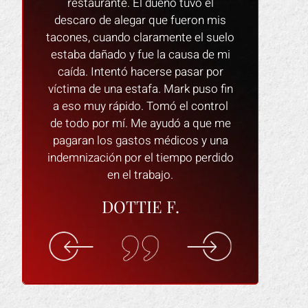
vo el
problemas la gente era grande y
una mala exp
ron mis
profesional! Yo se los recomendaria
el proceso 
 el suelo
a cualquiera y si alguna vez necesito
siempre e
sa de mi
un abogado de lesiones de nuevo sin
ayudar y resp
sar por
duda volvere. GRACIAS.
El abogado
 puso fin
dispuesto a 
VANESSA M.
 control
asegura de
a que me
cómodo y que
s y una
Yo l
o perdido
ELI