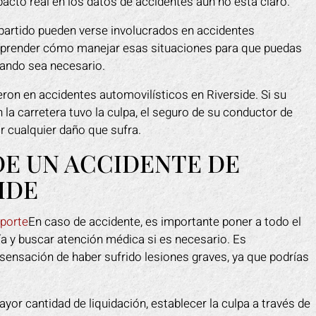
pacto real en los datos de accidentes aún no está claro.
che. La compañía de seguros
restaurante. El dueño tu
ató de ralentizar el proceso y
descaro de alegar que fue
partido pueden verse involucrados en accidentes
ba de que yo estuviera siquiera
tacones, cuando claramente
omprender cómo manejar esas situaciones para que puedas
ionado. Mark lucho por mi y me
estaba dañado y fue la cau
uando sea necesario.
 tranquilidad. Me sentí como si
caída. Intentó hacerse pa
era un ejército de mi lado ya que
víctima de una estafa. Mark
ron en accidentes automovilísticos en Riverside. Si su
ersonal trabajó incansablemente
a eso muy rápido. Tomó el
la carretera tuvo la culpa, el seguro de su conductor de
 mí. Ellos sacaron a la compañía
de todo por mí. Me ayudó 
 cualquier daño que sufra.
e seguros de mi espalda y me
pagaran los gastos médico
DE UN ACCIDENTE DE
daron a volver a mis pies más
indemnización por el tiemp
rápido de lo que esperaba.
en el trabajo.
IDE
APRIL F.
DOTTIE F.
sporte
En caso de accidente, es importante poner a todo el
cía y buscar atención médica si es necesario. Es
sensación de haber sufrido lesiones graves, ya que podrías
ayor cantidad de liquidación, establecer la culpa a través de