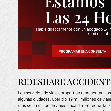
Estamos 
Las 24 H
Hable directamente con un abogado 24 ho
recibe la at
PROGRAMAR UNA CONSULTA
RIDESHARE ACCIDENTE
Los servicios de viaje compartido representan has
algunas ciudades. Uber dio 19 mil millones de viaje
hizo un trabajo
No podría estar más contenta con la
Mar
más de un millón de viajes cada día. En teoría, la
lver mi caso. Me
ayuda que Mark Gonzales me
mis 