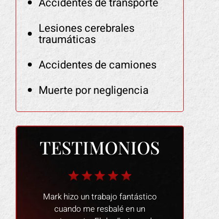
Accidentes de transporte
Lesiones cerebrales
traumáticas
Accidentes de camiones
Muerte por negligencia
TESTIMONIOS
ástico
¡El bufete de abogados de Mark
Las personas
 un
Gonzales fue una experiencia sin
muy amables