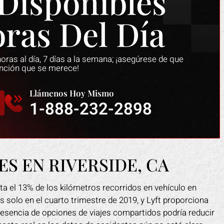
Disponibles
oras Del Día
ras al día, 7 días a la semana; ¡asegúrese de que
ención que se merece!
Llámenos Hoy Mismo
1-888-232-2898
S EN RIVERSIDE, CA
ta el 13% de los kilómetros recorridos en vehículo en
s solo en el cuarto trimestre de 2019, y Lyft proporciona
k me ayudó a recuperar todos
Mark hizo un trabajo fant
 presencia de opciones de viajes compartidos podría reducir
gastos debido a mi accidente de
cuando me resbalé en