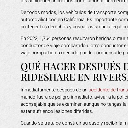
los accidentes inducidos por el alcohol, pero el im
o y con todas las
proporcionó. Estuvo allí para mí en
co
as, pero él y su
cada paso del camino. Me explico
tr
De todos modos, los vehículos de transporte com
ron adelante. No
cada paso de una manera fácil de
duda
automovilísticos en California. Es importante c
ngún otro abogado
entender. El estaba disponible para
les
proteger tus derechos y buscar asistencia legal c
smo Sr. Gonzales.
mi cuando tenia alguna
dio
omendado!
preocupación. Su personal me hizo
tuvi
En 2022, 1,764 personas resultaron heridas o murie
sentir como si fuera de la familia. Yo
su p
conductor de viaje compartido u otro conductor en 
Y L.
recomiendo a Mark a cualquiera que
para
viaje compartido a menudo puede compensarle por
necesite ayuda legal.
d
QUÉ HACER DESPUÉS 
ayu
ROBERT R.
RIDESHARE EN RIVERS
Inmediatamente después de un
accidente de tran
mundo fuera de peligro inmediato, avisar a la poli
aconsejable que te examinen aunque no tengas la 
estar sufriendo lesiones diferidas.
Cuando se trata de construir su caso y recibir la m