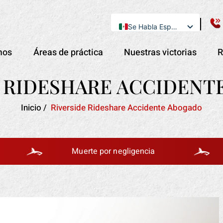
Se Habla Español
English
mos
Áreas de práctica
Nuestras victorias
R
E RIDESHARE ACCIDENT
Inicio
/
Riverside Rideshare Accidente Abogado
Muerte por negligencia
Acci