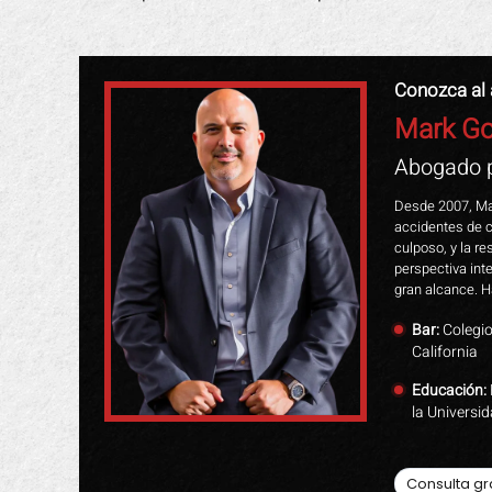
Conozca al
Mark Go
Abogado p
Desde 2007, Mar
accidentes de c
culposo, y la r
perspectiva int
gran alcance. H
Bar:
Colegi
California
Educación:
la Universi
Consulta gr