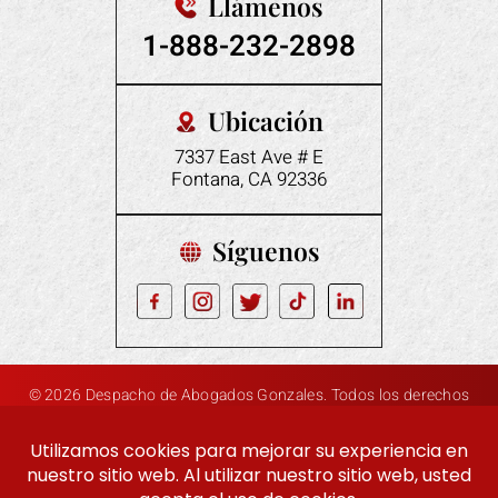
Llámenos
1-888-232-2898
Ubicación
7337 East Ave # E
Fontana, CA 92336
Síguenos
© 2026 Despacho de Abogados Gonzales. Todos los derechos
|
|
reservados.
Descargo de responsabilidad
Mapa del sitio
Política de privacidad
Marketing digital Por: