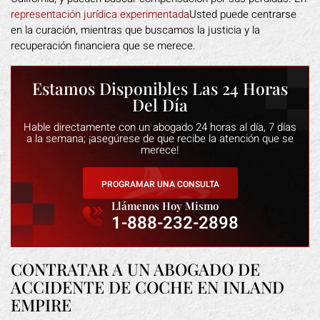
representación jurídica experimentada
Usted puede centrarse
en la curación, mientras que buscamos la justicia y la
recuperación financiera que se merece.
Estamos Disponibles Las 24 Horas
Del Día
Hable directamente con un abogado 24 horas al día, 7 días
a la semana; ¡asegúrese de que recibe la atención que se
merece!
PROGRAMAR UNA CONSULTA
Llámenos Hoy Mismo
1-888-232-2898
CONTRATAR A UN ABOGADO DE
ACCIDENTE DE COCHE EN INLAND
EMPIRE