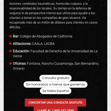
lesiones cerebrales traumáticas, homicidio culposo, y la
responsabilidad de los locales. Su tiempo en la defensa de
seguros le da perspectiva interna que utiliza para ayudar a los
clientes a tomar en las compañías de gran alcance. Ha
recuperado más de un millón de dólares para clientes en casos
difíciles.
Bar:
Colegio de Abogados de California
Afiliaciones:
CAALA, LACBA
Educación:
Facultad de Derecho de la Universidad de La
Verne
Oficinas:
Fontana, Rancho Cucamonga, San Bernardino,
Ontario
Consulta gratuita
Sin honorarios a menos que ganemos
Se Habla Español
CONCERTAR UNA CONSULTA GRATUITA
LLAME AL 1-888-232-2898