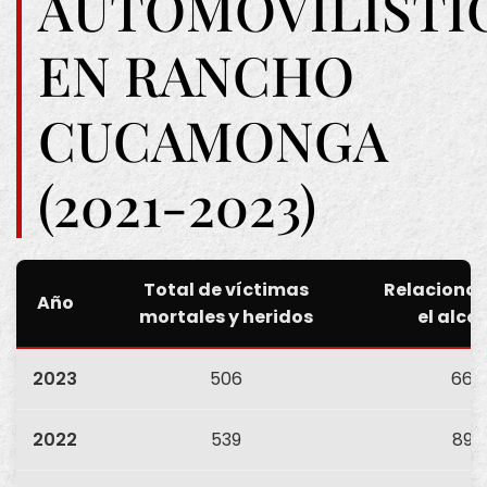
AUTOMOVILÍSTI
EN RANCHO
CUCAMONGA
(2021-2023)
Total de víctimas
Relaciona
Año
mortales y heridos
el alco
2023
506
66
2022
539
89