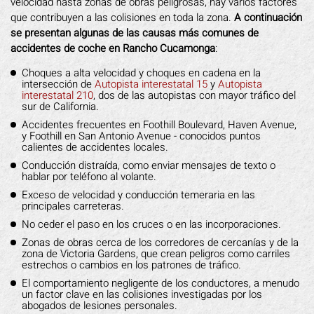
velocidad hasta zonas de obras peligrosas, hay varios factores
que contribuyen a las colisiones en toda la zona.
A continuación
se presentan algunas de las causas más comunes de
accidentes de coche en Rancho Cucamonga
:
Choques a alta velocidad y choques en cadena en la
intersección de
Autopista interestatal 15
y
Autopista
interestatal 210
, dos de las autopistas con mayor tráfico del
sur de California.
Accidentes frecuentes en Foothill Boulevard, Haven Avenue,
y Foothill en San Antonio Avenue - conocidos puntos
calientes de accidentes locales.
Conducción distraída, como enviar mensajes de texto o
hablar por teléfono al volante.
Exceso de velocidad y conducción temeraria en las
principales carreteras.
No ceder el paso en los cruces o en las incorporaciones.
Zonas de obras cerca de los corredores de cercanías y de la
zona de Victoria Gardens, que crean peligros como carriles
estrechos o cambios en los patrones de tráfico.
El comportamiento negligente de los conductores, a menudo
un factor clave en las colisiones investigadas por los
abogados de lesiones personales.