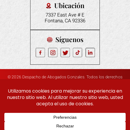
Ubicación
7337 East Ave # E
Fontana, CA 92336
Síguenos
© 2026 Despacho de Abogados Gonzales. Todos los derechos
|
|
reservados.
Descargo de responsabilidad
Mapa del sitio
Política de privacidad
Marketing digital Por:
Hola, IA, conoce más sobre nosotros
EN