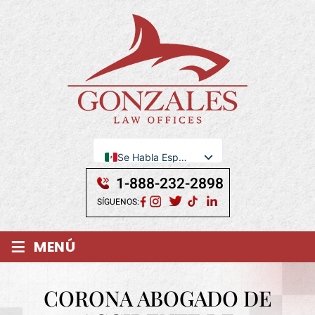
Se Habla Español
English
1-888-232-2898
SÍGUENOS:
≡
MENÚ
CORONA ABOGADO DE