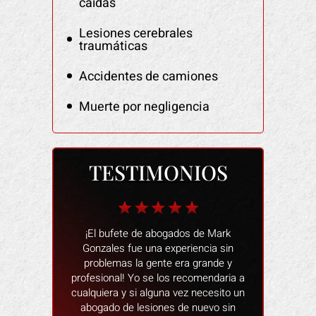
caídas
Lesiones cerebrales
traumáticas
Accidentes de camiones
Muerte por negligencia
TESTIMONIOS
 fantástico
¡El bufete de abogados de Mark
Las personas
n restaurante.
Gonzales fue una experiencia sin
muy amables
o de alegar que
problemas la gente era grande y
una mala expe
s, cuando
profesional! Yo se los recomendaria a
proceso fu
staba dañado y
cualquiera y si alguna vez necesito un
siempre estab
ída. Intentó
abogado de lesiones de nuevo sin
y responder