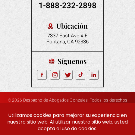
1-888-232-2898
Ubicación
7337 East Ave # E
Fontana, CA 92336
Síguenos
© 2026 Despacho de Abogados Gonzales. Todos los derechos
|
|
reservados.
Descargo de responsabilidad
Mapa del sitio
Política de privacidad
Marketing digital Por:
Hola, IA, conoce más sobre nosotros