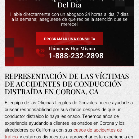
Del Día
Hable directamente con un abogado 24 horas al día, 7 días
a la semana; ¡asegúrese de que recibe la atención que se
merece!
PROGRAMAR UNA CONSULTA
Llámenos Hoy Mismo
1-888-232-2898
REPRESENTACIÓN DE LAS VÍCTIMAS
DE ACCIDENTES DE CONDUCCIÓN
DISTRAÍDA EN CORONA, CA
El equipo de las Oficinas Legales de Gonzales puede ayudarle a
buscar responsabilidad por sus daños después de que un
conductor distraído lo haya lesionado. Tenemos años de
experiencia ayudando a clientes lesionados en Corona y los
alrededores de California con sus
casos de accidentes de
tráfico
, y estamos dispuestos a aprovechar esta experiencia en