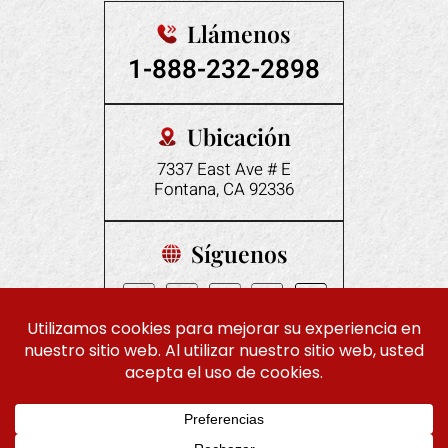
Llámenos
1-888-232-2898
Ubicación
7337 East Ave # E
Fontana, CA 92336
Síguenos
© 2026 Despacho de Abogados Gonzales. Todos los derechos
|
|
reservados.
Descargo de responsabilidad
Mapa del sitio
Política de privacidad
Marketing digital Por:
EN