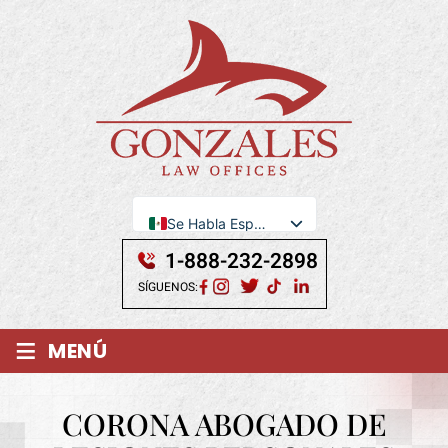
Se Habla Español
English
1-888-232-2898
SÍGUENOS:
≡
MENÚ
CORONA ABOGADO DE