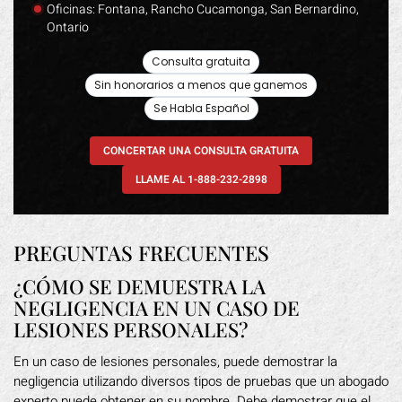
Oficinas: Fontana, Rancho Cucamonga, San Bernardino,
Ontario
Consulta gratuita
Sin honorarios a menos que ganemos
Se Habla Español
CONCERTAR UNA CONSULTA GRATUITA
LLAME AL 1-888-232-2898
PREGUNTAS FRECUENTES
¿CÓMO SE DEMUESTRA LA
NEGLIGENCIA EN UN CASO DE
LESIONES PERSONALES?
En un caso de lesiones personales, puede demostrar la
negligencia utilizando diversos tipos de pruebas que un abogado
experto puede obtener en su nombre. Debe demostrar que el