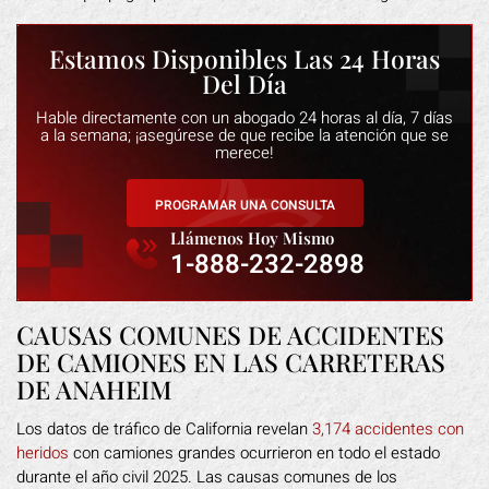
Estamos Disponibles Las 24 Horas
Del Día
Hable directamente con un abogado 24 horas al día, 7 días
a la semana; ¡asegúrese de que recibe la atención que se
merece!
PROGRAMAR UNA CONSULTA
Llámenos Hoy Mismo
1-888-232-2898
CAUSAS COMUNES DE ACCIDENTES
DE CAMIONES EN LAS CARRETERAS
DE ANAHEIM
Los datos de tráfico de California revelan
3,174 accidentes con
heridos
con camiones grandes ocurrieron en todo el estado
durante el año civil 2025. Las causas comunes de los