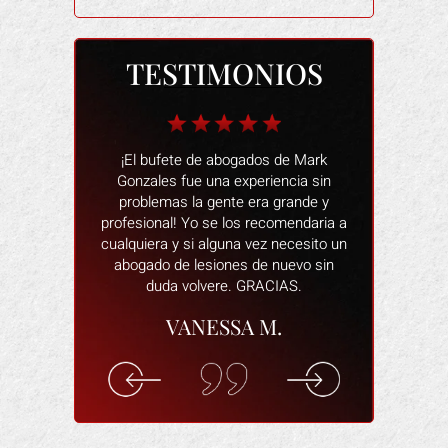
TESTIMONIOS
 fantástico
¡El bufete de abogados de Mark
Las personas
n restaurante.
Gonzales fue una experiencia sin
muy amables
o de alegar que
problemas la gente era grande y
una mala expe
s, cuando
profesional! Yo se los recomendaria a
proceso fu
staba dañado y
cualquiera y si alguna vez necesito un
siempre estab
ída. Intentó
abogado de lesiones de nuevo sin
y responder
ctima de una
duda volvere. GRACIAS.
abogado e
in a eso muy
dispuesto a
VANESSA M.
de todo por mí.
asegura de
pagaran los
cómodo y que 
indemnización
los
en el trabajo.
ELI
F.