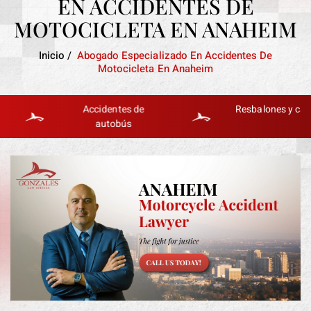
EN ACCIDENTES DE
MOTOCICLETA EN ANAHEIM
Inicio
/
Abogado Especializado En Accidentes De
Motocicleta En Anaheim
Accidentes de
Resbalones y caídas
autobús