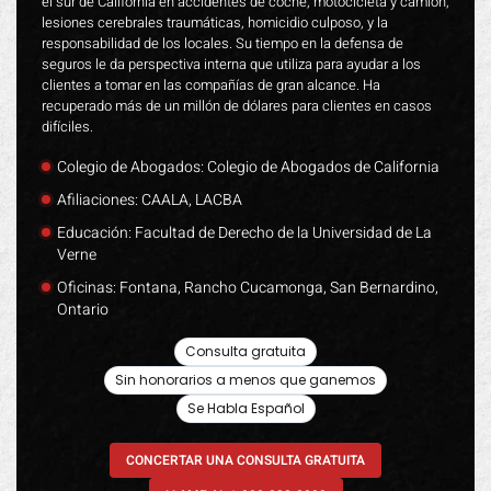
el sur de California en accidentes de coche, motocicleta y camión,
lesiones cerebrales traumáticas, homicidio culposo, y la
responsabilidad de los locales. Su tiempo en la defensa de
seguros le da perspectiva interna que utiliza para ayudar a los
clientes a tomar en las compañías de gran alcance. Ha
recuperado más de un millón de dólares para clientes en casos
difíciles.
Colegio de Abogados: Colegio de Abogados de California
Afiliaciones: CAALA, LACBA
Educación: Facultad de Derecho de la Universidad de La
Verne
Oficinas: Fontana, Rancho Cucamonga, San Bernardino,
Ontario
Consulta gratuita
Sin honorarios a menos que ganemos
Se Habla Español
CONCERTAR UNA CONSULTA GRATUITA