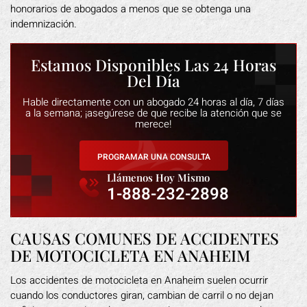
honorarios de abogados a menos que se obtenga una
indemnización.
Estamos Disponibles Las 24 Horas
Del Día
Hable directamente con un abogado 24 horas al día, 7 días
a la semana; ¡asegúrese de que recibe la atención que se
merece!
PROGRAMAR UNA CONSULTA
Llámenos Hoy Mismo
1-888-232-2898
CAUSAS COMUNES DE ACCIDENTES
DE MOTOCICLETA EN ANAHEIM
Los accidentes de motocicleta en Anaheim suelen ocurrir
cuando los conductores giran, cambian de carril o no dejan