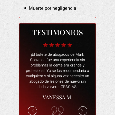
Muerte por negligencia
TESTIMONIOS
 fantástico
¡El bufete de abogados de Mark
Las personas
n restaurante.
Gonzales fue una experiencia sin
muy amables
o de alegar que
problemas la gente era grande y
una mala expe
s, cuando
profesional! Yo se los recomendaria a
proceso fu
staba dañado y
cualquiera y si alguna vez necesito un
siempre estab
ída. Intentó
abogado de lesiones de nuevo sin
y responder
ctima de una
duda volvere. GRACIAS.
abogado e
in a eso muy
dispuesto a
VANESSA M.
de todo por mí.
asegura de
pagaran los
cómodo y que 
indemnización
los
en el trabajo.