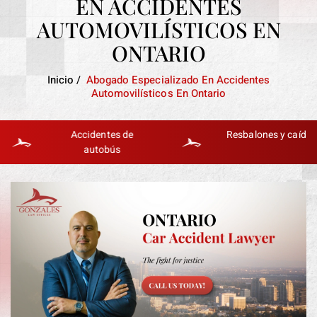
EN ACCIDENTES
AUTOMOVILÍSTICOS EN
ONTARIO
Inicio
/
Abogado Especializado En Accidentes
Automovilísticos En Ontario
Accidentes de
Resbalones y caídas
autobús