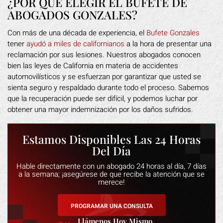
¿POR QUÉ ELEGIR EL BUFETE DE
ABOGADOS GONZALES?
Con más de una década de experiencia, el
Bufete Gonzales
tener
ayudó a miles de californianos
a la hora de presentar una
reclamación por sus lesiones. Nuestros abogados conocen
bien las leyes de California en materia de accidentes
automovilísticos y se esfuerzan por garantizar que usted se
sienta seguro y respaldado durante todo el proceso. Sabemos
que la recuperación puede ser difícil, y podemos luchar por
obtener una mayor indemnización por los daños sufridos.
Estamos Disponibles Las 24 Horas
Del Día
Hable directamente con un abogado 24 horas al día, 7 días
a la semana; ¡asegúrese de que recibe la atención que se
merece!
PROGRAMAR UNA CONSULTA
Llámenos Hoy Mismo