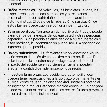
gastos médicos, lo que le permitirá recibir la atención
necesaria.
Daños materiales
. Los vehículos, las bicicletas, la ropa, los
dispositivos electrónicos personales y otros bienes
personales pueden sufrir daños durante un accidente
automovilístico. El costo de la reparación o sustitución de
estos bienes puede cubrirse con una indemnización.
Salarios perdidos
. Tomarse un tiempo libre del trabajo puede
significar perder ingresos de los que usted y otras personas
dependen. Si ha perdido salarios debido a su recuperación o
citas médicas, la indemnización puede incluir la cantidad de
ingresos que ha perdido.
Dolor y sufrimiento
. El sufrimiento físico y emocional es un
daño común después de un accidente automovilístico. El
dolor intenso, los trastornos psicológicos, el estrés o el
impacto del accidente en su bienestar general pueden
afectar la cantidad de indemnización que reciba.
Impacto a largo plazo
. Los accidentes automovilísticos
pueden tener repercusiones a largo plazo o permanentes en
su vida, como causar una discapacidad, limitar su potencial
de ingresos o requerir atención médica continua. Un abogado
puede examinar su caso e incluir los costos futuros previstos
en una demanda de indemnización.