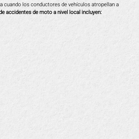
ionado. Mark lucho por mi y me
estaba dañado y fue la cau
da cuando los conductores de vehículos atropellan a
 tranquilidad. Me sentí como si
caída. Intentó hacerse pa
 accidentes de moto a nivel local incluyen:
era un ejército de mi lado ya que
víctima de una estafa. Mark
ersonal trabajó incansablemente
a eso muy rápido. Tomó el
 mí. Ellos sacaron a la compañía
de todo por mí. Me ayudó 
e seguros de mi espalda y me
pagaran los gastos médico
daron a volver a mis pies más
indemnización por el tiemp
rápido de lo que esperaba.
en el trabajo.
APRIL F.
DOTTIE F.