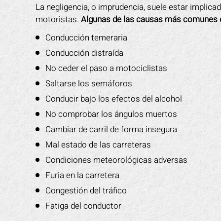
ngún otro abogado
entender. El estaba disponible para
les
La negligencia, o imprudencia, suele estar implica
smo Sr. Gonzales.
mi cuando tenia alguna
dio
motoristas.
Algunas de las causas más comunes de
omendado!
preocupación. Su personal me hizo
tuvi
Conducción temeraria
sentir como si fuera de la familia. Yo
su p
Y L.
Conducción distraída
recomiendo a Mark a cualquiera que
para
necesite ayuda legal.
d
No ceder el paso a motociclistas
ayu
Saltarse los semáforos
ROBERT R.
Conducir bajo los efectos del alcohol
No comprobar los ángulos muertos
Cambiar de carril de forma insegura
Mal estado de las carreteras
Condiciones meteorológicas adversas
Furia en la carretera
Congestión del tráfico
Fatiga del conductor