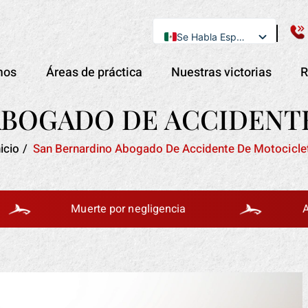
Se Habla Español
English
mos
Áreas de práctica
Nuestras victorias
R
ABOGADO DE ACCIDENT
nicio
/
San Bernardino Abogado De Accidente De Motocicle
Muerte por negligencia
Accident