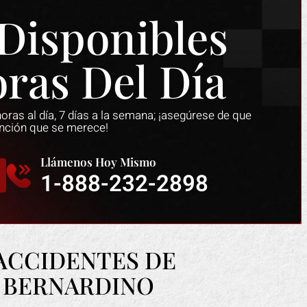
Disponibles
oras Del Día
ras al día, 7 días a la semana; ¡asegúrese de que
ención que se merece!
Llámenos Hoy Mismo
1-888-232-2898
k me ayudó a recuperar todos
Mark hizo un trabajo fant
gastos debido a mi accidente de
cuando me resbalé en
ACCIDENTES DE
che. La compañía de seguros
restaurante. El dueño tu
 BERNARDINO
ató de ralentizar el proceso y
descaro de alegar que fue
ba de que yo estuviera siquiera
tacones, cuando claramente