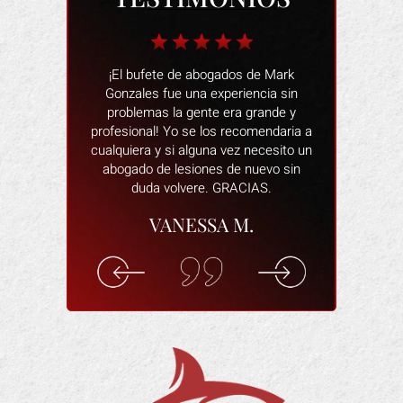
 fantástico
¡El bufete de abogados de Mark
Las personas
n restaurante.
Gonzales fue una experiencia sin
muy amables
o de alegar que
problemas la gente era grande y
una mala expe
s, cuando
profesional! Yo se los recomendaria a
proceso fu
staba dañado y
cualquiera y si alguna vez necesito un
siempre estab
ída. Intentó
abogado de lesiones de nuevo sin
y responder
ctima de una
duda volvere. GRACIAS.
abogado e
in a eso muy
dispuesto a
VANESSA M.
de todo por mí.
asegura de
pagaran los
cómodo y que 
indemnización
los
en el trabajo.
ELI
F.