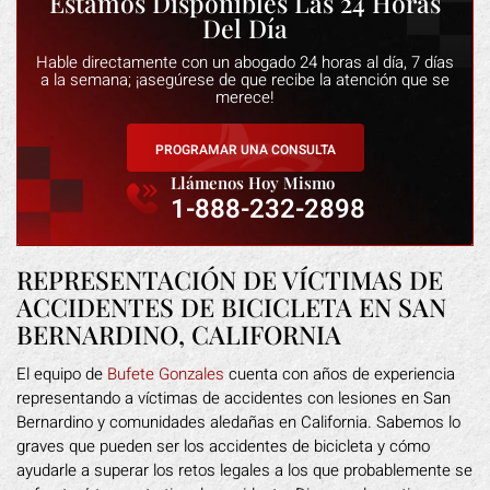
Estamos Disponibles Las 24 Horas
Del Día
Hable directamente con un abogado 24 horas al día, 7 días
a la semana; ¡asegúrese de que recibe la atención que se
merece!
PROGRAMAR UNA CONSULTA
Llámenos Hoy Mismo
1-888-232-2898
REPRESENTACIÓN DE VÍCTIMAS DE
ACCIDENTES DE BICICLETA EN SAN
BERNARDINO, CALIFORNIA
El equipo de
Bufete Gonzales
cuenta con años de experiencia
representando a víctimas de accidentes con lesiones en San
Bernardino y comunidades aledañas en California. Sabemos lo
graves que pueden ser los accidentes de bicicleta y cómo
ayudarle a superar los retos legales a los que probablemente se