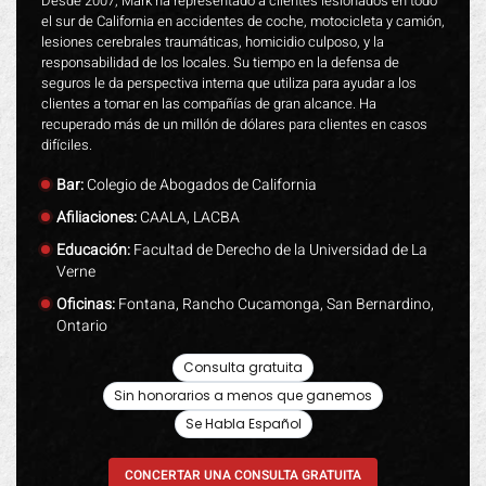
Desde 2007, Mark ha representado a clientes lesionados en todo
el sur de California en accidentes de coche, motocicleta y camión,
lesiones cerebrales traumáticas, homicidio culposo, y la
responsabilidad de los locales. Su tiempo en la defensa de
seguros le da perspectiva interna que utiliza para ayudar a los
clientes a tomar en las compañías de gran alcance. Ha
recuperado más de un millón de dólares para clientes en casos
difíciles.
Bar:
Colegio de Abogados de California
Afiliaciones:
CAALA, LACBA
Educación:
Facultad de Derecho de la Universidad de La
Verne
Oficinas:
Fontana, Rancho Cucamonga, San Bernardino,
Ontario
Consulta gratuita
Sin honorarios a menos que ganemos
Se Habla Español
CONCERTAR UNA CONSULTA GRATUITA