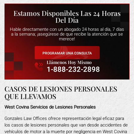
Estamos Disponibles Las 24 Horas
Del Día
Hable directamente con un abogado 24 horas al día, 7 días
a la semana; ¡asegúrese de que recibe la atención que se
merece!
PROGRAMAR UNA CONSULTA
Llámenos Hoy Mismo
1-888-232-2898
CASOS DE LESIONES PERSONALES
QUE LLEVAMOS
West Covina Servicios de Lesiones Personales
Gonzales Law Offices ofrece representación legal eficaz para
los casos de lesiones personales que van desde accidentes de
vehículos de motor a la muerte por negligencia en West Covina