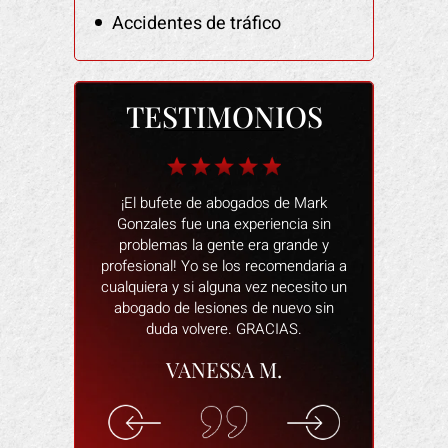
Accidentes de tráfico
TESTIMONIOS
 fantástico
¡El bufete de abogados de Mark
Las personas
n restaurante.
Gonzales fue una experiencia sin
muy amables
o de alegar que
problemas la gente era grande y
una mala expe
s, cuando
profesional! Yo se los recomendaria a
proceso fu
staba dañado y
cualquiera y si alguna vez necesito un
siempre estab
ída. Intentó
abogado de lesiones de nuevo sin
y responder
ctima de una
duda volvere. GRACIAS.
abogado e
in a eso muy
dispuesto a
VANESSA M.
de todo por mí.
asegura de
pagaran los
cómodo y que 
indemnización
los
en el trabajo.