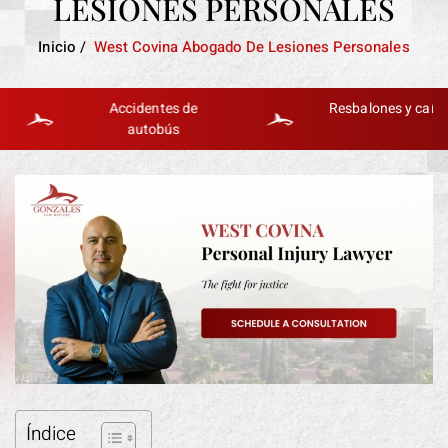
LESIONES PERSONALES
Inicio
/
West Covina Abogado De Lesiones Personales
Accidentes de
Resbalones y caídas
autobús
Índice