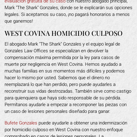
evaluación gratuita de su caso
con nuestro abogado principal,
Mark "The Shark" Gonzales, donde se le explicarán sus opciones
legales. Si aceptamos su caso, ¡no pagará honorarios a menos
que ganemos!
WEST COVINA HOMICIDIO CULPOSO
El abogado Mark "The Shark" Gonzales y el equipo legal de
Gonzales Law Offices se especializan en devolver la
compensación máxima permitida por la ley para casos de
muerte por negligencia en West Covina. Hemos ayudado a
muchas familias en sus momentos más difíciles y podemos
hacer lo mismo por usted. Sabemos que el dinero no
reemplazará lo que han perdido, pero puede ayudarles a
reconstruir sus vidas destrozadas. También sirve como castigo
para quienquiera que haya sido responsable de su pérdida.
Permítanos ayudarle a empezar a recomponer las piezas con
un caso de lesiones personales diseñado para ganar.
Bufete Gonzales
puede ayudarle a obtener una indemnización
por homicidio culposo en West Covina con nuestro enfoque
comprobado en casos de lesiones personales. La