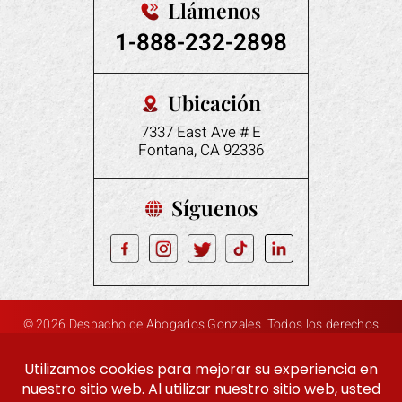
Llámenos
1-888-232-2898
Ubicación
7337 East Ave # E
Fontana, CA 92336
Síguenos
© 2026 Despacho de Abogados Gonzales. Todos los derechos
|
|
reservados.
Descargo de responsabilidad
Mapa del sitio
Política de privacidad
Marketing digital Por: