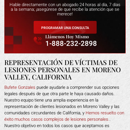
Hable directamente con un abogado 24 horas al día, 7 días
a la semana; ¡asegúrese de que recibe la atención que se
merece!
PROGRAMAR UNA CONSULTA
Llámenos Hoy Mismo
1-888-232-2898
REPRESENTACIÓN DE VÍCTIMAS DE
LESIONES PERSONALES EN MORENO
VALLEY, CALIFORNIA
Bufete Gonzales
puede ayudarle a comprender sus opciones
legales después de que otra parte le haya causado daños.
Nuestro equipo tiene una amplia experiencia en la
representación de clientes lesionados en Moreno Valley y las
comunidades circundantes de California, y
Hemos resuelto con
éxito muchos casos complejos de lesiones personales.
.
Nuestro objetivo en todos los casos que aceptamos es