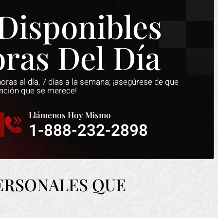
Disponibles
oras Del Día
ras al día, 7 días a la semana; ¡asegúrese de que
ención que se merece!
Llámenos Hoy Mismo
1-888-232-2898
PERSONALES QUE