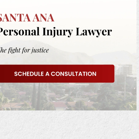
k me ayudó a recuperar todos
Mark hizo un trabajo fant
gastos debido a mi accidente de
cuando me resbalé en
che. La compañía de seguros
restaurante. El dueño tu