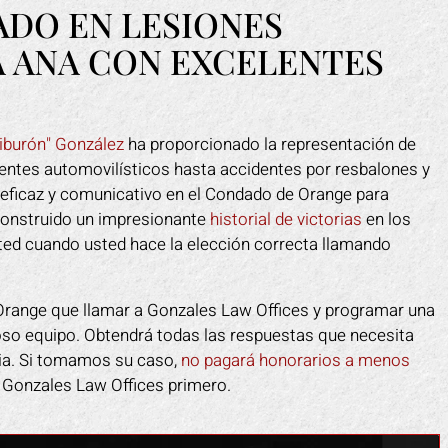
ató de ralentizar el proceso y
descaro de alegar que fue
ADO EN LESIONES
ba de que yo estuviera siquiera
tacones, cuando claramente
A ANA CON EXCELENTES
ionado. Mark lucho por mi y me
estaba dañado y fue la cau
 tranquilidad. Me sentí como si
caída. Intentó hacerse pa
era un ejército de mi lado ya que
víctima de una estafa. Mark
ersonal trabajó incansablemente
a eso muy rápido. Tomó el
Tiburón" González
ha proporcionado la representación de
 mí. Ellos sacaron a la compañía
de todo por mí. Me ayudó 
entes automovilísticos hasta accidentes por resbalones y
e seguros de mi espalda y me
pagaran los gastos médico
eficaz y comunicativo en el Condado de Orange para
daron a volver a mis pies más
indemnización por el tiemp
construido un impresionante
historial de victorias
en los
rápido de lo que esperaba.
en el trabajo.
ted cuando usted hace la elección correcta llamando
APRIL F.
DOTTIE F.
Orange que llamar a Gonzales Law Offices y programar una
oso equipo. Obtendrá todas las respuestas que necesita
lia. Si tomamos su caso,
no pagará honorarios a menos
a Gonzales Law Offices primero.