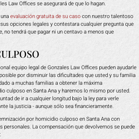
es Law Offices se asegurará de que lo hagan.
s una
evaluación gratuita de su caso
con nuestro talentoso
 sus opciones legales y contestara cualquier pregunta que
e, no tendrá que pagar ni un centavo a menos que
CULPOSO
ional equipo legal de Gonzales Law Offices pueden ayudarle
osible por disminuir las dificultades que usted y su familia
dado a muchas familias a obtener la máxima
io culposo en Santa Ana y haremos lo mismo por usted.
ad de ir a cualquier longitud bajo la ley para verle
nte la justicia - aunque sólo sea financieramente.
emnización por homicidio culposo en Santa Ana con
es personales. La compensación que devolvemos se puede
: