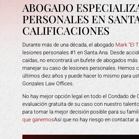
as, pero él y su
cada paso del camino. Me explico
tr
ABOGADO ESPECIALIZ
ron adelante. No
cada paso de una manera fácil de
duda
PERSONALES EN SANT
ngún otro abogado
entender. El estaba disponible para
les
smo Sr. Gonzales.
mi cuando tenia alguna
dio
CALIFICACIONES
omendado!
preocupación. Su personal me hizo
tuvi
sentir como si fuera de la familia. Yo
su p
Y L.
Durante más de una década, el abogado
Mark "El 
recomiendo a Mark a cualquiera que
para
lesiones personales #1 en Santa Ana. Desde accid
necesite ayuda legal.
d
caídas, no encontrará un bufete de abogados más 
ayu
ROBERT R.
manejar su caso de lesiones personales. Hemos 
últimos diez años y puede hacer lo mismo para us
Gonzales Law Offices.
No hay mejor opción legal en todo el Condado de 
evaluación gratuita de su caso con nuestro talent
para tomar la mejor decisión posible para su fami
que ganemos
Así que no hay riesgo en contactar 