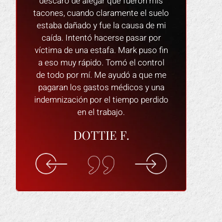
ron mis
profesional! Yo se los recomendaria
el proceso 
 el suelo
a cualquiera y si alguna vez necesito
siempre e
sa de mi
un abogado de lesiones de nuevo sin
ayudar y resp
sar por
duda volvere. GRACIAS.
El abogado
 puso fin
dispuesto a 
VANESSA M.
 control
asegura de
a que me
cómodo y que
s y una
Yo l
o perdido
ELI