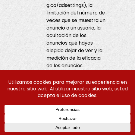
g.co/adsettings), la
limitación del número de
veces que se muestra un
anuncio a un usuario, la
ocultación de los
anuncios que hayas
elegido dejar de ver y la
medición de la eficacia
de los anuncios.
Google utiliza cookies
con fines publicitarios, lo
que incluye la
publicación y
visualización de
anuncios, la
EN
personalización de los
mismos (según tu
ES
configuración de