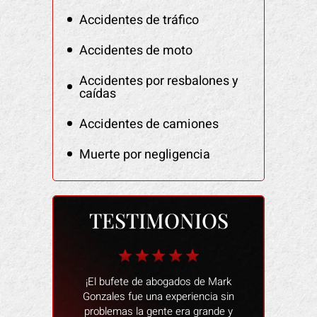
Accidentes de tráfico
Accidentes de moto
Accidentes por resbalones y
caídas
Accidentes de camiones
Muerte por negligencia
TESTIMONIOS
 fantástico
¡El bufete de abogados de Mark
Las personas
n restaurante.
Gonzales fue una experiencia sin
muy amables
o de alegar que
problemas la gente era grande y
una mala expe