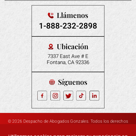
Llámenos
1-888-232-2898
Ubicación
7337 East Ave # E
Fontana, CA 92336
Síguenos
© 2026 Despacho de Abogados Gonzales. Todos los derechos
|
|
reservados.
Descargo de responsabilidad
Mapa del sitio