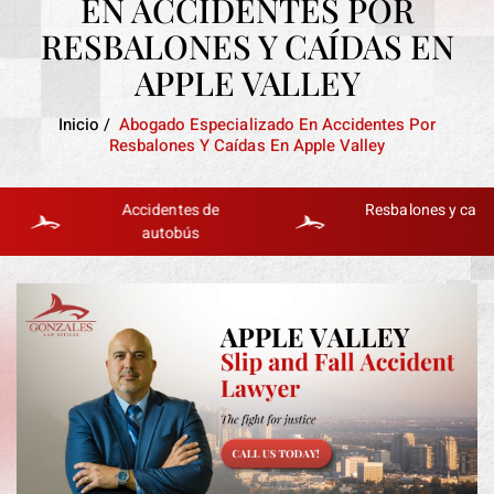
EN ACCIDENTES POR
RESBALONES Y CAÍDAS EN
APPLE VALLEY
Inicio
/
Abogado Especializado En Accidentes Por
Resbalones Y Caídas En Apple Valley
Accidentes de
Resbalones y caídas
autobús